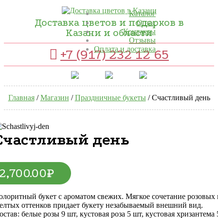
Каталог
Доставка цветов и подарков в
О нас
Казани и области
Контакты
Отзывы
Оплата и доставка
+7 (917) 232 12 65
Главная
/
Магазин
/
Праздничные букеты
/ Счастливый день
Счастливый день
2,700.00
₽
олоритный букет с ароматом свежих. Мягкое сочетание розовых 
елтых оттенков придает букету незабываемый внешний вид.
остав: белые розы 9 шт, кустовая роза 5 шт, кустовая хризантема 