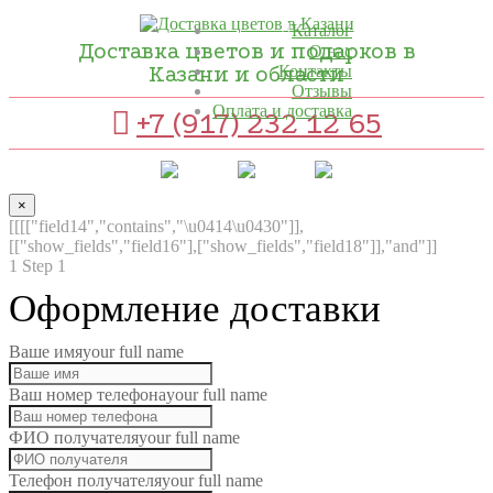
Каталог
Доставка цветов и подарков в
О нас
Казани и области
Контакты
Отзывы
Оплата и доставка
+7 (917) 232 12 65
×
[[[["field14","contains","\u0414\u0430"]],
[["show_fields","field16"],["show_fields","field18"]],"and"]]
1
Step 1
Оформление доставки
Ваше имя
your full name
Ваш номер телефона
your full name
ФИО получателя
your full name
Телефон получателя
your full name