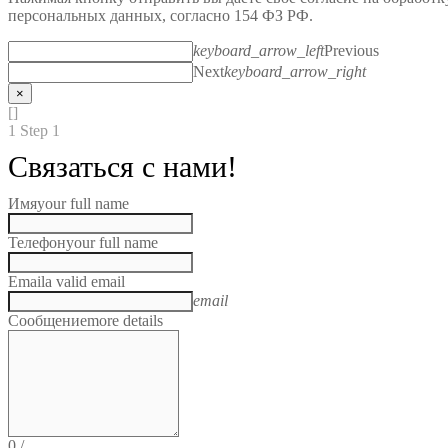
персональных данных, согласно 154 ФЗ РФ.
keyboard_arrow_left
Previous
Next
keyboard_arrow_right
×
[]
1
Step 1
Связаться с нами!
Имя
your full name
Телефон
your full name
Email
a valid email
email
Сообщение
more details
0
/