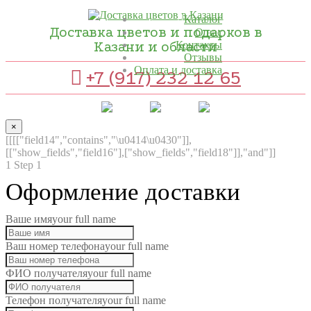
Каталог
Доставка цветов и подарков в
О нас
Казани и области
Контакты
Отзывы
Оплата и доставка
+7 (917) 232 12 65
×
[[[["field14","contains","\u0414\u0430"]],
[["show_fields","field16"],["show_fields","field18"]],"and"]]
1
Step 1
Оформление доставки
Ваше имя
your full name
Ваш номер телефона
your full name
ФИО получателя
your full name
Телефон получателя
your full name